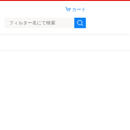
カート
、