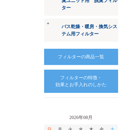
臭ユニット用 脱臭フィル
ター
バス乾燥・暖房・換気シス
テム用フィルター
フィルターの商品一覧
フィルターの特徴・
効果とお手入れのしかた
2026年08月
日
月
火
水
木
金
土