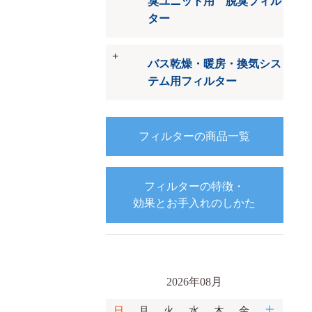
臭ユニット用 脱臭フィル
ター
バス乾燥・暖房・換気シス
テム用フィルター
フィルターの商品一覧
フィルターの特徴・
効果とお手入れのしかた
2026年08月
日
月
火
水
木
金
土