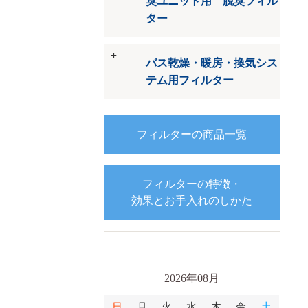
臭ユニット用 脱臭フィル
ター
バス乾燥・暖房・換気シス
テム用フィルター
フィルターの商品一覧
フィルターの特徴・
効果とお手入れのしかた
2026年08月
日
月
火
水
木
金
土