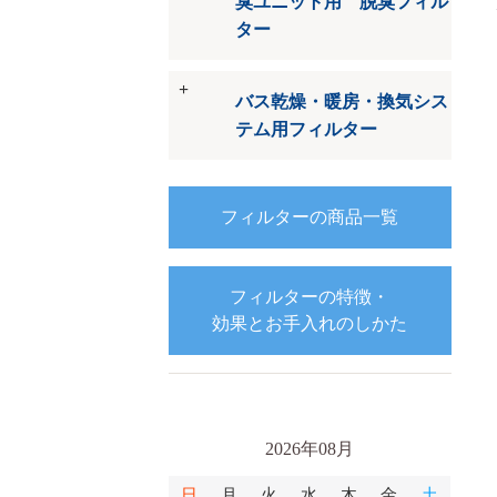
臭ユニット用 脱臭フィル
ター
バス乾燥・暖房・換気シス
テム用フィルター
フィルターの商品一覧
フィルターの特徴・
効果とお手入れのしかた
2026年08月
日
月
火
水
木
金
土