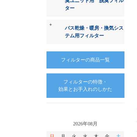
臭ユニット用 脱臭フィル
ター
バス乾燥・暖房・換気シス
テム用フィルター
フィルターの商品一覧
フィルターの特徴・
効果とお手入れのしかた
2026年08月
日
月
火
水
木
金
土