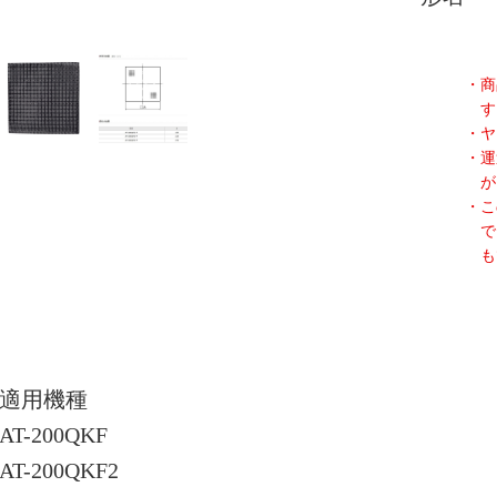
・商
す
・ヤ
・運
が
・こ
で
も
適用機種
AT-200QKF
AT-200QKF2